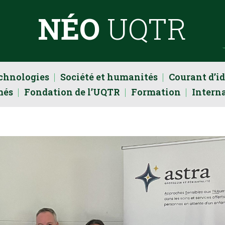
NÉO
UQTR
echnologies
Société et humanités
Courant d’i
més
Fondation de l’UQTR
Formation
Intern