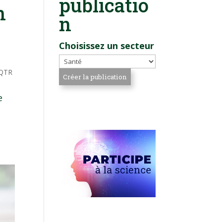
publicatio
n
n
Choisissez un secteur
QTR
e