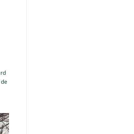
ard
 de