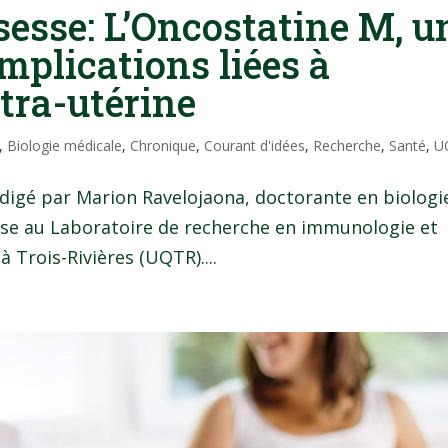
esse: L’Oncostatine M, u
omplications liées à
tra-utérine
,
Biologie médicale
,
Chronique
,
Courant d'idées
,
Recherche
,
Santé
,
U
rédigé par Marion Ravelojaona, doctorante en biologi
euse au Laboratoire de recherche en immunologie et
 Trois-Rivières (UQTR)....