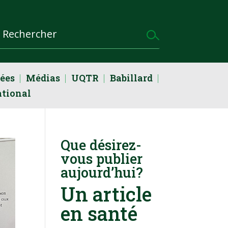
dées
Médias
UQTR
Babillard
ational
Que désirez-
vous publier
aujourd’hui?
Un article
en santé