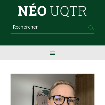
NÉO
UQTR