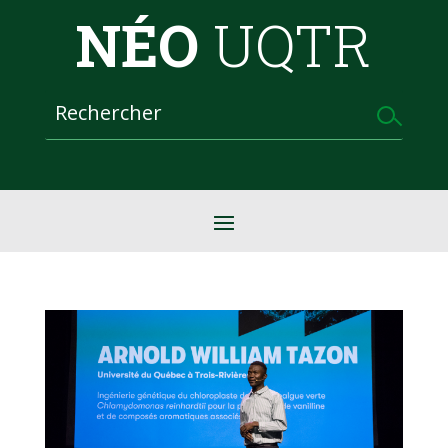
NÉO
UQTR