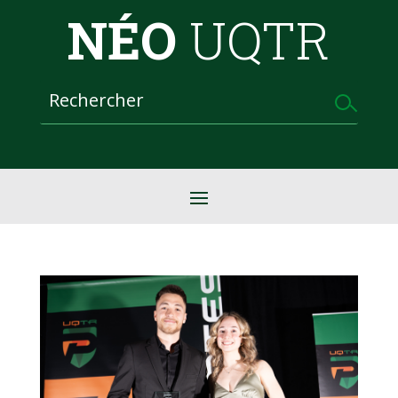
NÉO
UQTR