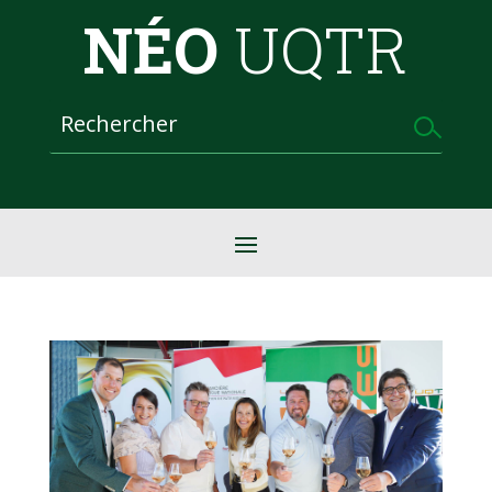
NÉO
UQTR