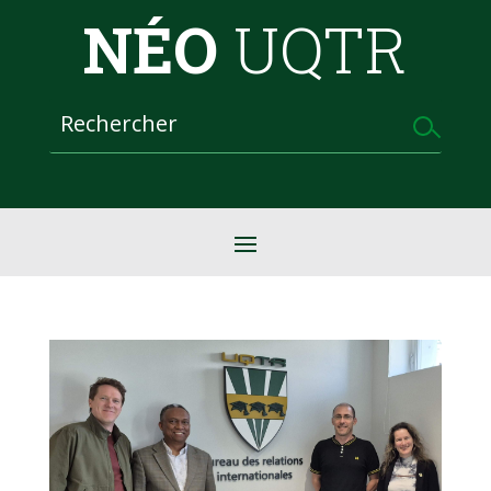
NÉO
UQTR