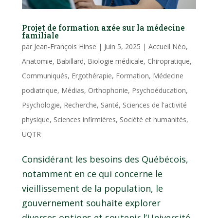
Projet de formation axée sur la médecine
familiale
par
Jean-François Hinse
|
Juin 5, 2025
|
Accueil Néo
,
Anatomie
,
Babillard
,
Biologie médicale
,
Chiropratique
,
Communiqués
,
Ergothérapie
,
Formation
,
Médecine
podiatrique
,
Médias
,
Orthophonie
,
Psychoéducation
,
Psychologie
,
Recherche
,
Santé
,
Sciences de l'activité
physique
,
Sciences infirmières
,
Société et humanités
,
UQTR
Considérant les besoins des Québécois,
notamment en ce qui concerne le
vieillissement de la population, le
gouvernement souhaite explorer
diverses options et soutenir l’Université