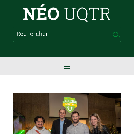
NÉO
UQTR