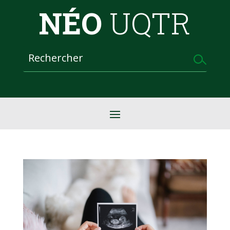
NÉO
UQTR