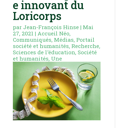
e innovant du
Loricorps
par
Jean-François Hinse
|
Mai
27, 2021
|
Accueil Néo
,
Communiqués
,
Médias
,
Portail
société et humanités
,
Recherche
,
Sciences de l'éducation
,
Société
et humanités
,
Une