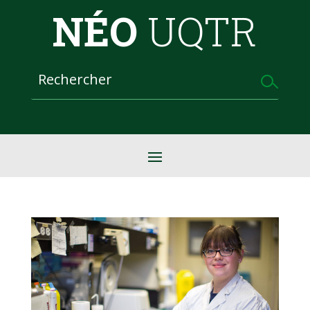
NÉO
UQTR