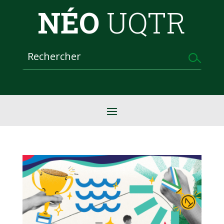
NÉO
UQTR