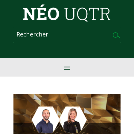
NÉO
UQTR