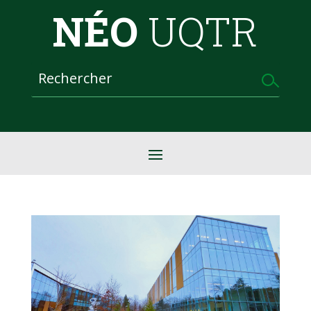
NÉO
UQTR