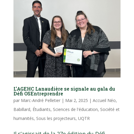
L’AGEHC Lanaudière se signale au gala du
Défi OSEntreprendre
par
Marc-André Pelletier
|
Mai 2, 2025
|
Accueil Néo
,
Babillard
,
Étudiants
,
Sciences de l'éducation
,
Société et
humanités
,
Sous les projecteurs
,
UQTR
Il s’agissait de la 27e édition du Défi