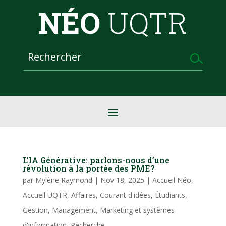
NÉO
UQTR
L’IA Générative: parlons-nous d’une
révolution à la portée des PME?
par
Mylène Raymond
|
Nov 18, 2025
|
Accueil Néo
,
Accueil UQTR
,
Affaires
,
Courant d'idées
,
Étudiants
,
Gestion
,
Management
,
Marketing et systèmes
d'information
,
Recherche