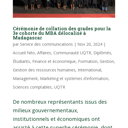
Cérémonie de collation des grades pour la
3e cohorte du MBA délocalisé à
Madagascar
par
Service des communications
|
Nov 20, 2024
|
Accueil Néo
,
Affaires
,
Communauté UQTR
,
Diplômés
,
Étudiants
,
Finance et économique
,
Formation
,
Gestion
,
Gestion des ressources humaines
,
International
,
Management
,
Marketing et systèmes d'information
,
Sciences comptables
,
UQTR
De nombreux représentants issus des
milieux gouvernementaux,
institutionnels et économiques ont
assisté à cette superbe cérémonie, dont