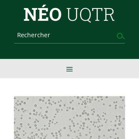
NÉO
UQTR