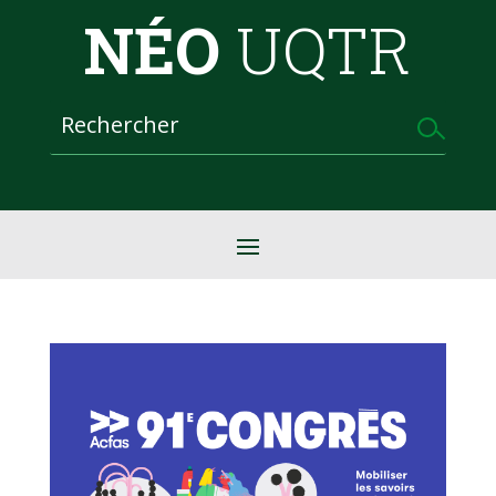
NÉO
UQTR