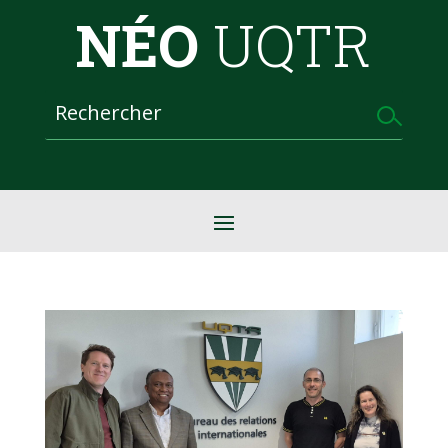
NÉO
UQTR