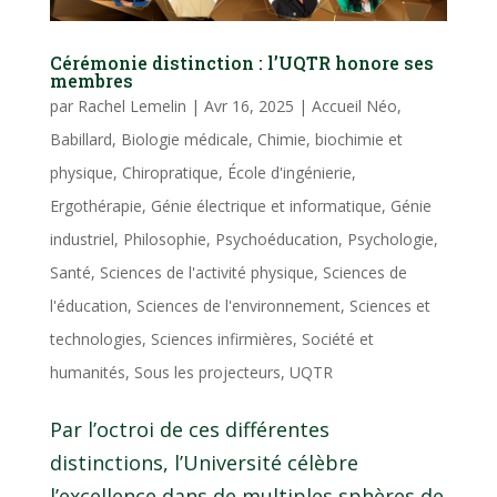
Cérémonie distinction : l’UQTR honore ses
membres
par
Rachel Lemelin
|
Avr 16, 2025
|
Accueil Néo
,
Babillard
,
Biologie médicale
,
Chimie, biochimie et
physique
,
Chiropratique
,
École d'ingénierie
,
Ergothérapie
,
Génie électrique et informatique
,
Génie
industriel
,
Philosophie
,
Psychoéducation
,
Psychologie
,
Santé
,
Sciences de l'activité physique
,
Sciences de
l'éducation
,
Sciences de l'environnement
,
Sciences et
technologies
,
Sciences infirmières
,
Société et
humanités
,
Sous les projecteurs
,
UQTR
Par l’octroi de ces différentes
distinctions, l’Université célèbre
l’excellence dans de multiples sphères de