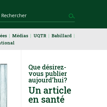
dées
Médias
UQTR
Babillard
ational
Que désirez-
vous publier
aujourd’hui?
Un article
en santé