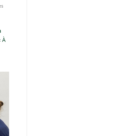
es
a
« À