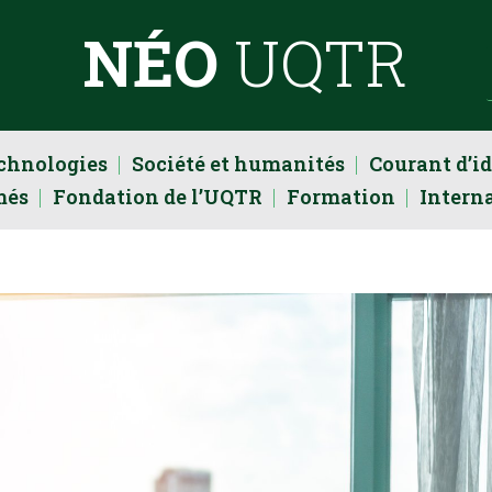
NÉO
UQTR
echnologies
Société et humanités
Courant d’i
més
Fondation de l’UQTR
Formation
Intern