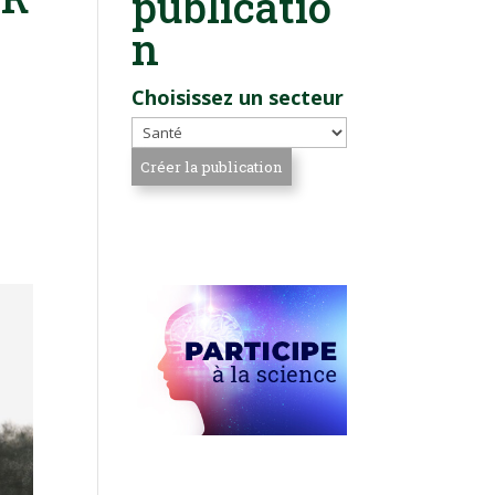
publicatio
n
Choisissez un secteur
e
n