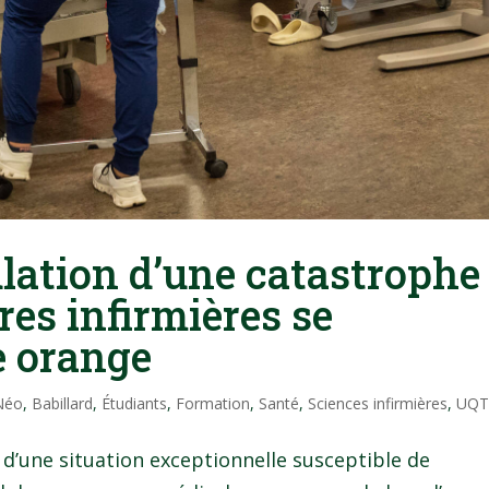
ation d’une catastrophe 
es infirmières se
e orange
 Néo
,
Babillard
,
Étudiants
,
Formation
,
Santé
,
Sciences infirmières
,
UQT
 d’une situation exceptionnelle susceptible de