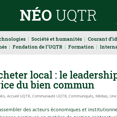
NÉO
UQTR
echnologies
Société et humanités
Courant d’i
més
Fondation de l’UQTR
Formation
Intern
heter local : le leadershi
vice du bien commun
Néo
,
Accueil UQTR
,
Communauté UQTR
,
Communiqués
,
Médias
,
Une
e rassembler des acteurs économiques et institutionne