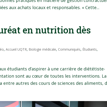
s bonnes pratiques en matière de gestion contractuel
iées aux achats locaux et responsables. « Cette...
réat en nutrition dès
Néo
,
Accueil UQTR
,
Biologie médicale
,
Communiqués
,
Étudiants
,
 étudiants d’aspirer à une carrière de diététiste-
entation sont au cœur de toutes les interventions. La
 entre autres des cours de sciences des aliments, de