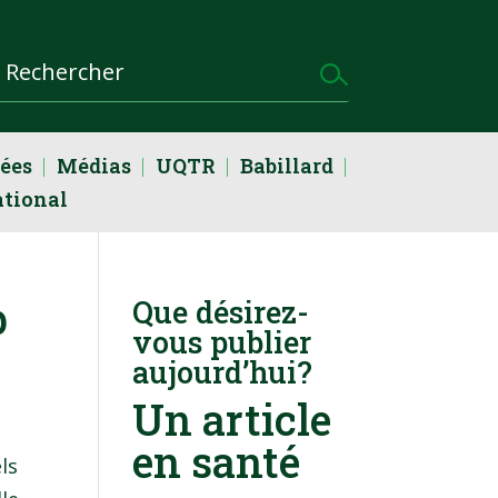
dées
Médias
UQTR
Babillard
ational
p
Que désirez-
vous publier
aujourd’hui?
Un article
en santé
ls