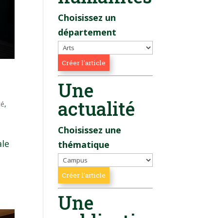
Choisissez un
département
Une
actualité
té
,
Choisissez une
ale
thématique
Une