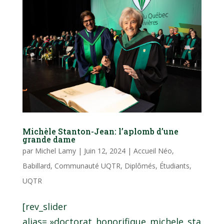
Michèle Stanton-Jean: l’aplomb d’une
grande dame
par
Michel Lamy
|
Juin 12, 2024
|
Accueil Néo
,
Babillard
,
Communauté UQTR
,
Diplômés
,
Étudiants
,
UQTR
[rev_slider
alias= »doctorat_honorifique_michele_sta