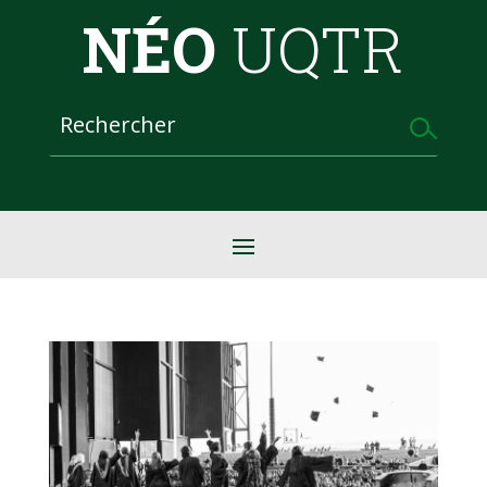
NÉO
UQTR