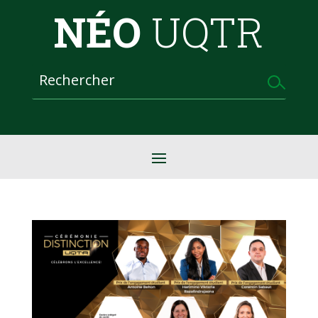
NÉO
UQTR