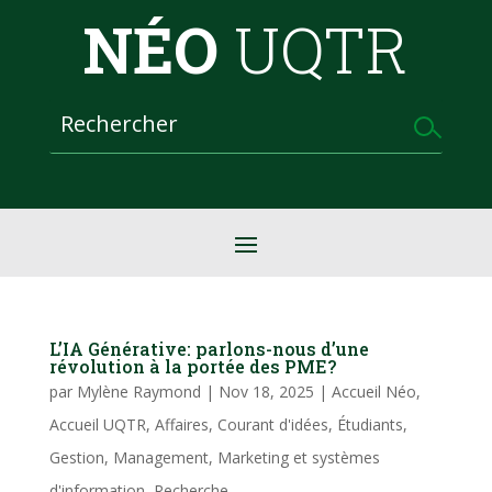
NÉO
UQTR
L’IA Générative: parlons-nous d’une
révolution à la portée des PME?
par
Mylène Raymond
|
Nov 18, 2025
|
Accueil Néo
,
Accueil UQTR
,
Affaires
,
Courant d'idées
,
Étudiants
,
Gestion
,
Management
,
Marketing et systèmes
d'information
,
Recherche