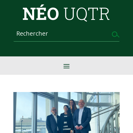
NÉO
UQTR