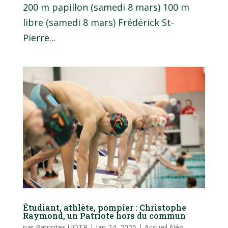
200 m papillon (samedi 8 mars) 100 m
libre (samedi 8 mars) Frédérick St-
Pierre...
Étudiant, athlète, pompier : Christophe
Raymond, un Patriote hors du commun
par
Patriotes UQTR
|
Jan 24, 2025
|
Accueil Néo
,