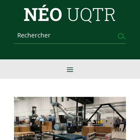
NÉO
UQTR