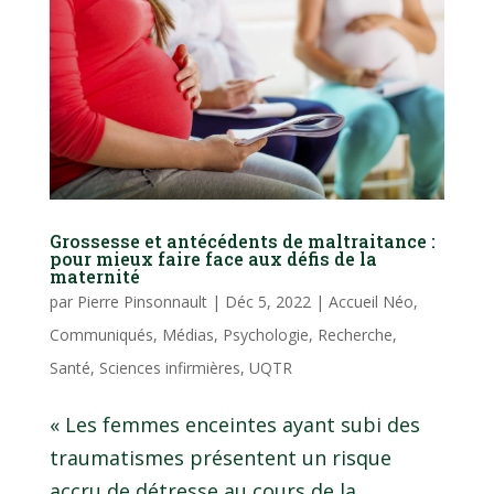
Grossesse et antécédents de maltraitance :
pour mieux faire face aux défis de la
maternité
par
Pierre Pinsonnault
|
Déc 5, 2022
|
Accueil Néo
,
Communiqués
,
Médias
,
Psychologie
,
Recherche
,
Santé
,
Sciences infirmières
,
UQTR
« Les femmes enceintes ayant subi des
traumatismes présentent un risque
accru de détresse au cours de la