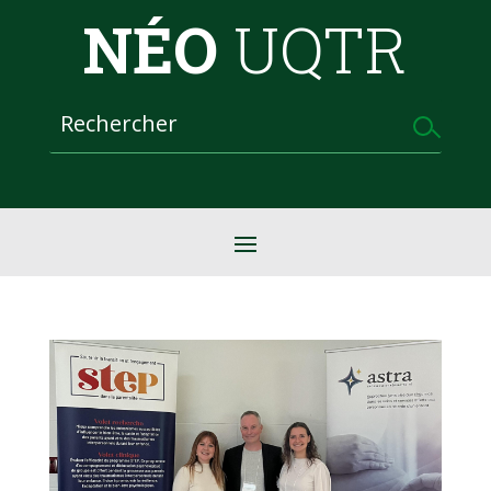
NÉO
UQTR