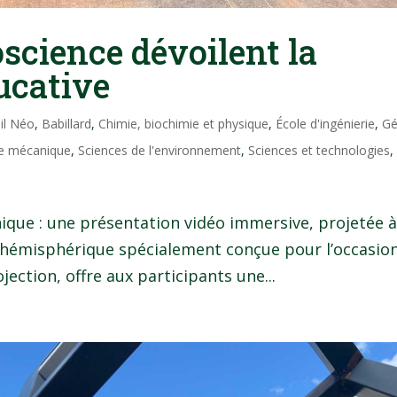
science dévoilent la
ucative
il Néo
,
Babillard
,
Chimie, biochimie et physique
,
École d'ingénierie
,
Gé
e mécanique
,
Sciences de l'environnement
,
Sciences et technologies
,
nique : une présentation vidéo immersive, projetée 
le hémisphérique spécialement conçue pour l’occasion
jection, offre aux participants une...