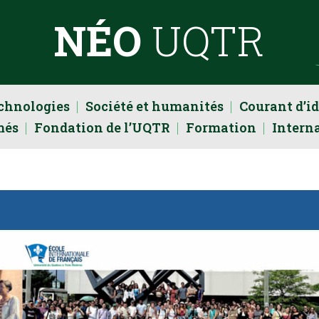
NÉO
UQTR
echnologies
Société et humanités
Courant d’i
més
Fondation de l’UQTR
Formation
Intern