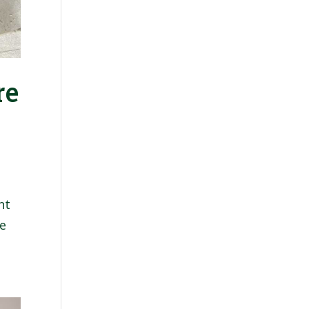
re
nt
de