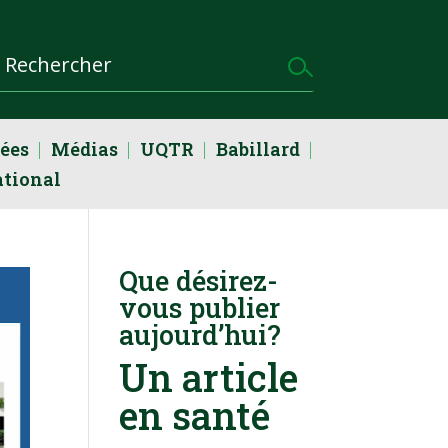
dées
Médias
UQTR
Babillard
ational
Que désirez-
vous publier
aujourd’hui?
Un article
en santé