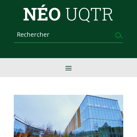
NÉO
UQTR